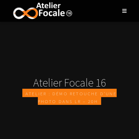
Atelier Focale 16
Atelier : démo retouche d’une
photo dans LR – 20h