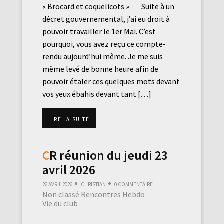
« Brocard et coquelicots » Suite à un
décret gouvernemental, j’ai eu droit à
pouvoir travailler le 1er Mai. C’est
pourquoi, vous avez reçu ce compte-
rendu aujourd’hui même. Je me suis
même levé de bonne heure afin de
pouvoir étaler ces quelques mots devant
vos yeux ébahis devant tant […]
Lire la suite
CR réunion du jeudi 23
avril 2026
26 avril 2026
Christian
0 commentaire
Non classé
Rencontres Hebdo
Vie du club