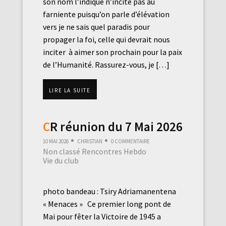
son nom l’indique n’incite pas au
farniente puisqu’on parle d’élévation
vers je ne sais quel paradis pour
propager la foi, celle qui devrait nous
inciter à aimer son prochain pour la paix
de l’Humanité. Rassurez-vous, je […]
Lire la suite
CR réunion du 7 Mai 2026
10 mai 2026
Christian
0 commentaire
Non classé
Rencontres Hebdo
Vie du club
photo bandeau : Tsiry Adriamanentena
« Menaces » Ce premier long pont de
Mai pour fêter la Victoire de 1945 a