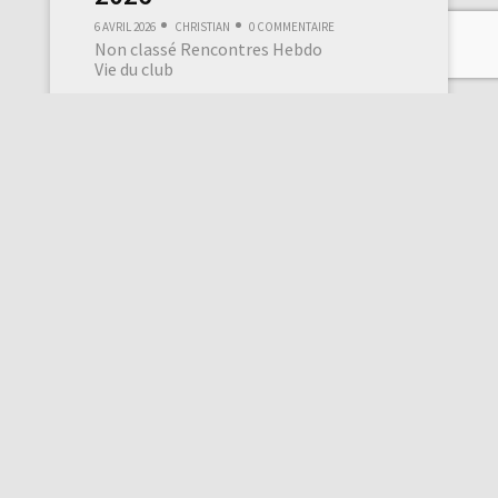
6 avril 2026
Christian
0 commentaire
Non classé
Rencontres Hebdo
Vie du club
photo bandeau: Olivier Zwilling » Course
hippique » Ce jeudi, les 23 membres
présents ce soir là étaient en
effervescence à l’idée d’acclamer avec
enthousiasme nos deux sublimes
lauréates du dernier concours « Histoire
d’eau » organisé par le club Grand Angle
de Barbezieux. Par leur talent, ces deux
Dames du clic ont eu le plaisir de […]
Lire la suite
CR réunion du jeudi 26