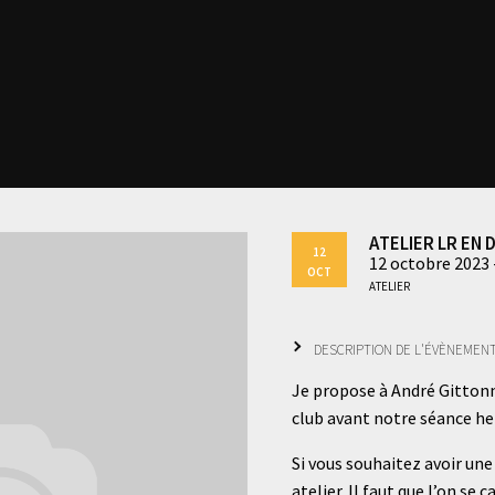
Atelier LR en
12
12 octobre 2023 
Oct
Atelier
Description de l'évènemen
Je propose à André Gittonn
club avant notre séance he
Si vous souhaitez avoir une
atelier. Il faut que l’on se