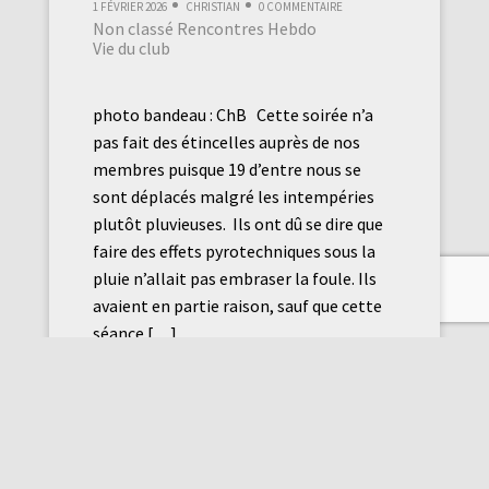
1 février 2026
Christian
0 commentaire
Non classé
Rencontres Hebdo
Vie du club
photo bandeau : ChB Cette soirée n’a
pas fait des étincelles auprès de nos
membres puisque 19 d’entre nous se
sont déplacés malgré les intempéries
plutôt pluvieuses. Ils ont dû se dire que
faire des effets pyrotechniques sous la
pluie n’allait pas embraser la foule. Ils
avaient en partie raison, sauf que cette
séance […]
Lire la suite