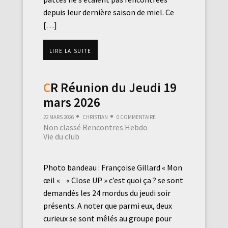
depuis leur dernière saison de miel. Ce
[…]
Lire la suite
CR Réunion du Jeudi 19
mars 2026
22 mars 2026
Christian
0 commentaire
Non classé
Rencontres Hebdo
Vie du club
Photo bandeau : Françoise Gillard « Mon
œil « « Close UP » c’est quoi ça ? se sont
demandés les 24 mordus du jeudi soir
présents. A noter que parmi eux, deux
curieux se sont mêlés au groupe pour