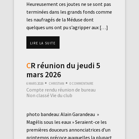
Heureusement ces joutes ne se sont pas
terminées dans les grands fonds comme
les naufragés de la Méduse dont
quelques uns ont pu s’agripper aux […]
Lire la suite
CR réunion du jeudi 5
mars 2026
6 mars 2026
Christian
0 commentaire
Compte rendu réunion de bureau
Non classé
Vie du club
photo bandeau: Alain Garandeau »
Magélis sous les eaux » Seraient-ce les
premières douceurs annonciatrices d’un
printemps précoce auxquelles la plupart