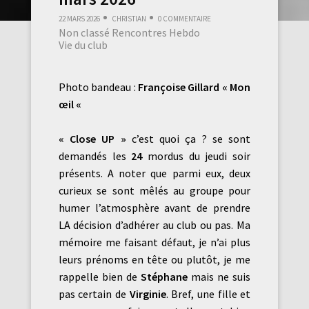
22 mars 2026
Christian
0 commentaire
Non classé
Rencontres Hebdo
Vie du club
Photo bandeau :
Françoise Gillard « Mon
œil «
« Close UP »
c’est quoi ça ? se sont
demandés les
24
mordus du jeudi soir
présents. A noter que parmi eux, deux
curieux se sont mêlés au groupe pour
humer l’atmosphère avant de prendre
LA décision d’adhérer au club ou pas. Ma
mémoire me faisant défaut, je n’ai plus
leurs prénoms en tête ou plutôt, je me
rappelle bien de
Stéphane
mais ne suis
pas certain de
Virginie
. Bref, une fille et