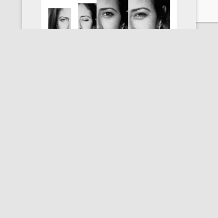
photo
Arnaud Lassoutière » le sourire
«