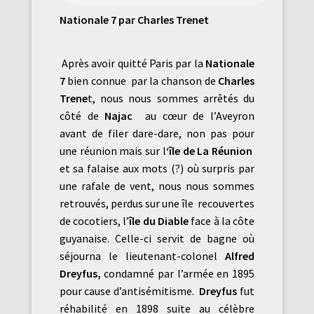
Nationale 7 par Charles Trenet
Après avoir quitté Paris par la
Nationale
7
bien connue par la chanson de
Charles
Trene
t, nous nous sommes arrêtés du
côté de
Najac
au cœur de l’Aveyron
avant de filer dare-dare, non pas pour
une réunion mais sur l
‘île de La Réunion
et sa falaise aux mots (?) où surpris par
une rafale de vent, nous nous sommes
retrouvés, perdus sur une île recouvertes
de cocotiers, l’
île du Diable
face à la côte
guyanaise. Celle-ci servit de bagne où
séjourna le lieutenant-colonel
Alfred
Dreyfus,
condamné par l’armée en 1895
pour cause d’antisémitisme.
Dreyfus
fut
réhabilité en 1898 suite au célèbre