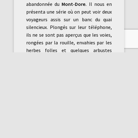
abandonnée du
Mont-Dore.
Il nous en
présenta une série où on peut voir deux
voyageurs assis sur un banc du quai
silencieux. Plongés sur leur téléphone,
ils ne se sont pas aperçus que les voies,
rongées par la rouille, envahies par les
herbes folles et quelques arbustes
téméraires, ne feront plus entendre leur
grincement strident engendré par
l’abrasion brutale du freinage de la
locomotive. L’âge moderne méprise le
passé, mémoire de ce que nous sommes
aujourd’hui. Ceci est illustré par les
photos de
DomG
puisqu’il nous a
montré tout un ensemble de tags plus
ou moins artistiques, empreintes de
notre temps, couvrant des pans de murs
entiers laissés aux agressions des