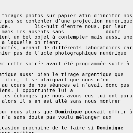
 tirages photos sur papier afin d'inciter nos 
e pas se contenter d'une projection numérique 
ude.        Dix-huit d'entre nous, par leur 
 mais les absents sans              doute 
l objet à contempler mais aussi une                          
                                       

portés, venant de différents laboratoires car 
nier pas de l'acte photographique numérique 
   

ar cette soirée avait été programmée suite à 
 

atique aussi bien le tirage argentique que 
 titre, il se plaignait que nous n'en 
 au cours de nos séances et n'avait donc pas 
iens. L'opportunité lui a  

 les échanges que nous avons eus lui ont paru 
 alors il s'en est allé sans nous montrer 
    

our nous alors que 
Dominique
 pouvait offrir à 
 n'a sans doute pas voulu mélanger aux 
             

ccasion prochaine de le faire si 
Dominique