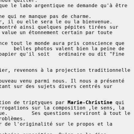
ous quitter. 

que le labo argentique ne demande qu'à être 
de charme.                                             
montré ainsi quelques pépites tirées sur 
 value un étonnement certain par toute 
                 

nce tout le monde aura pris conscience que 
     belles photos valent bien la peine de 
papier qu'il soit   ordinaire ou dit "Fine 
                                    

ier, revenons à la projection traditionnelle 
ouveau venu parmi nous. Il nous a présenté 
tant sur des sujets divers centrés sur 
       

tion de triptyques par 
Marie-Christine
 qui 
rrogations sur la composition ,le sens, la 
ue.        Ses questions serviront à tout le 
roblèmes.                  

r de l'originalité sur le propos et la 