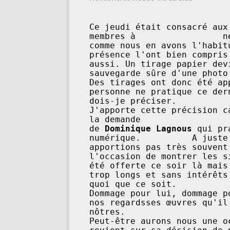
Ce jeudi était consacré aux
membres à                 n
comme nous en avons l'habit
présence l'ont bien compris
aussi. Un tirage papier devient un be
sauvegarde sûre d'une photo à laquelle on tient.     
Des tirages ont donc été ap
personne ne pratique ce der
dois-je préciser.           
J'apporte cette précision c
la demande                  
de 
Dominique Lagnous
 qui pr
numérique.          A juste
apportions pas très souvent
l'occasion de montrer les s
été offerte ce soir là mais
trop longs et sans intérêts
quoi que ce soit.           
Dommage pour lui, dommage p
nos regardsses œuvres qu'il
nôtres.                     
Peut-être aurons nous une o