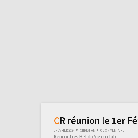
CR réunion le 1er F
3 février 2024
Christian
0 commentaire
Rencontres Hebdo
Vie du club