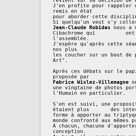
revient sur sa décision de n
J'en profite pour rappeler 
remis en état  

pour aborder cette discipline qui ne manque pas 
Jean-Claude Robidas
 nous a 
Cibachrome qui          ont
l'assemblée.               
J'espère qu'après cette séa
nos plus                   
les coucher sur un bout de 
Art".                      
Après ces débats sur le pap
Fabrice Wislez-Villemagne
 n
une vingtaine de photos por
l'Humain en particulier.    
S'en est suivi, une proposi
étaient plus       des inte
forme à apporter au triptyq
monde confronté aux mêmes p
A chacun, chacune d'apporte
conception.           
