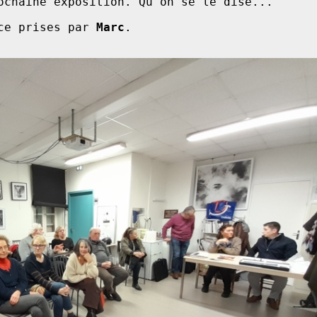
osition. Qu'on se le dise...                           

ce prises par 
Marc
.    
