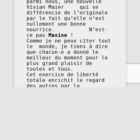
parmi nous, une nouvelle 
Vivian Maier     qui se 
différencie de l’originale 
par le fait qu’elle n’est 
nullement une bonne 
nourrice.           N’est-
ce pas 
Maxine
 !                                                                                                                                                              
Comme je ne peux citer tout 
le  monde, je tiens à dire 
que chacun-e a donné le 
meilleur du moment pour le 
plus grand plaisir de 
toutes et tous.                                           
Cet exercice de liberté 
totale enrichit le regard 
des autres par la 
spécificité de notre      
propre  vision du monde qui 
nous entoure.                                                                                                                          
Ensemble nous avancerons 
sur le chemin de 
l’éloquence  
photographique. C’est ça, 
un club. 

MERCI à toutes et tous, en 