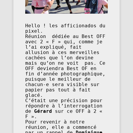
Hello ! les afficionados du 
pixel.

Réunion  dédiée au Best OFF 
avec 2 « F » qui, comme je 
l’ai expliqué, fait  
allusion à ces merveilles 
cachées que l’on devine 
mais qu’on ne voit  pas. Ce 
OFF deviendra Best OF en 
fin d’année photographique, 
puisque le meilleur de 
chacun-e sera visible sur 
papier pas tout à fait 
glacé.

C’était une précision pour 
répondre à l’interrogation 
de 
Gérard
 sur ce OFF à 2 « 
F ».

Pour revenir à notre 
réunion, elle a commencé 
par un rappel de 
Dominique
,  