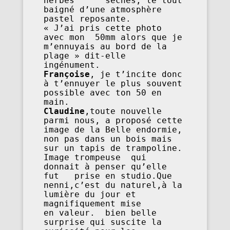
herbes      sèches, le tout 
baigné d’une atmosphère 
pastel reposante.                                                                                                                                                                               
« J’ai pris cette photo 
avec mon  50mm alors que je 
m’ennuyais au bord de la 
plage » dit-elle 
ingénument.                 
Françoise
, je t’incite donc 
à t’ennuyer le plus souvent 
possible avec ton 50 en 
main.                            
Claudine
,toute nouvelle 
parmi nous, a proposé cette 
image de la Belle endormie,  
non pas dans un bois mais 
sur un tapis de trampoline. 
Image trompeuse  qui 
donnait à penser qu’elle 
fut   prise en studio.Que 
nenni,c’est du naturel,à la 
lumière du jour et 
magnifiquement mise       
en valeur.  bien belle 
surprise qui suscite la  