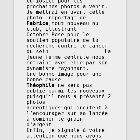
curiosité pour les 
prochaines photos à venir.                                                            
Je mettrai en avant cette 
photo  reportage de 
Fabrice
,tout nouveau au 
club, illustrant            
Octobre Rose pour le 
soutien populaire de la 
recherche contre le cancer 
du sein.                 La 
jeune femme centrale nous 
entraîne avec elle par son 
dynamisme rayonnant.                  
Une bonne image pour une 
bonne cause.               
Théophile
 ne sera pas 
oublié parmi les nouveaux 
puisqu’il nous a présenté 2 
photos              
argentiques qui incitent à 
l’encourager sur sa lancée 
à dominer le grain 
d’argent.                                                                                                           
Enfin, je signale à votre 
attention que nous avons 